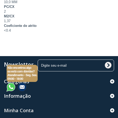
10,0 MM
PC/CX
2
M2/CX
1,37
Coeficiente de atrito
<0.4
Newsletter
Categorias
Informação
Minha Conta