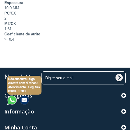
Espessura
10,0 MM
PC/CX
2
M2/CX
1,61
Coeficiente de atrito
>=0.4
Newsletter
Categorias
Informação
Minha Conta