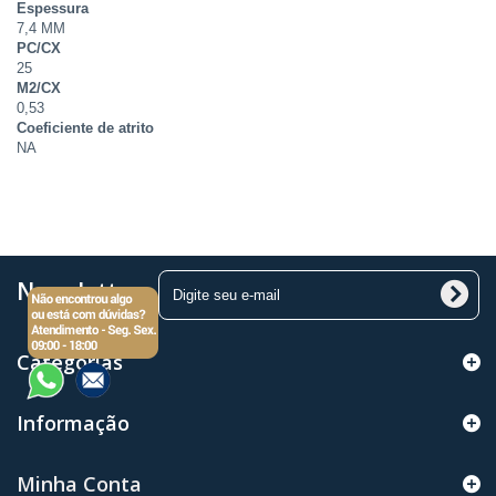
Espessura
7,4 MM
PC/CX
25
M2/CX
0,53
Coeficiente de atrito
NA
Newsletter
Categorias
Informação
Minha Conta