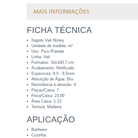
MAIS INFORMAÇÕES
FICHA TÉCNICA
Itagres Vail Honey
Unidade de medida: m²
Uso: Piso /Parede
Linha: Vail
Formatos: 16x100,7 cm
Acabamento: Retificado
Espessura: 8,5 - 9,5mm
Absorção de Água: BIa
Resistência à abrasão: 4
Peças/Caixa: 7
Peso/Caixa: 23.00
Área Caixa: 1.13
Textura: Madeira
APLICAÇÃO
Banheiro
Cozinha