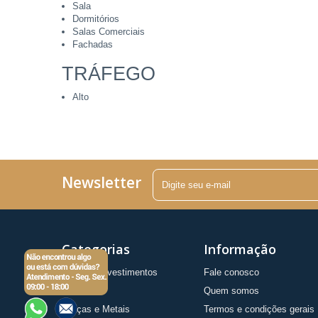
Sala
Dormitórios
Salas Comerciais
Fachadas
TRÁFEGO
Alto
Newsletter
Categorias
Informação
Pisos e Revestimentos
Fale conosco
Detalhes
Quem somos
Louças e Metais
Termos e condições gerais