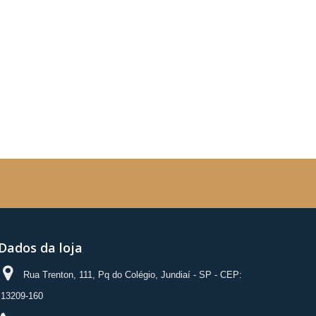
Dados da loja
Rua Trenton, 111, Pq do Colégio, Jundiaí - SP - CEP:
13209-160