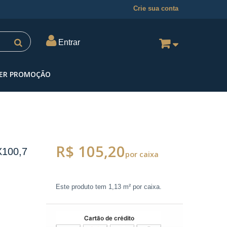
Crie sua conta
Entrar
ER PROMOÇÃO
R$ 105,20
100,7
por caixa
Este produto tem
1,13 m²
por caixa.
M