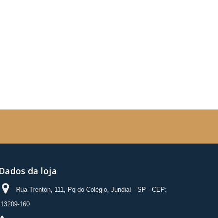
Dados da loja
Rua Trenton, 111, Pq do Colégio, Jundiaí - SP - CEP:
13209-160