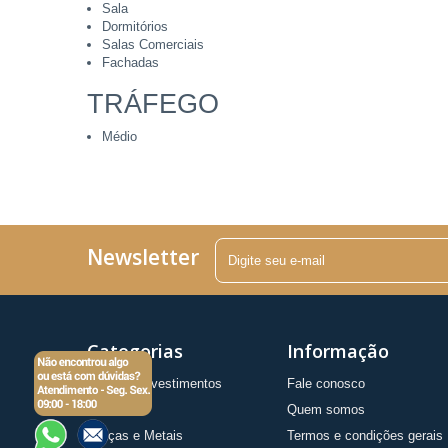
Sala
Dormitórios
Salas Comerciais
Fachadas
TRÁFEGO
Médio
Newsletter
Categorias
Informação
Pisos e Revestimentos
Fale conosco
Detalhes
Quem somos
Louças e Metais
Termos e condições gerais