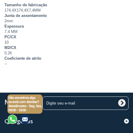
Tamanho de fabricação
174,4X174,4X7,4MM
Junta de assentamento
2mm
Espessura
7,4 MM
PC/CX
10
M2/CX
0,26
Coeficiente de atrito
--
Newsletter
Categorias