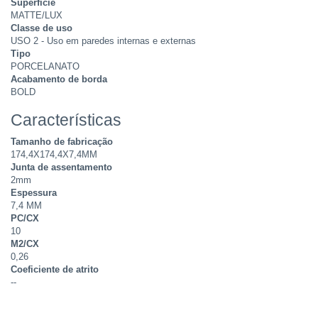
Superfície
MATTE/LUX
Classe de uso
USO 2 - Uso em paredes internas e externas
Tipo
PORCELANATO
Acabamento de borda
BOLD
Características
Tamanho de fabricação
174,4X174,4X7,4MM
Junta de assentamento
2mm
Espessura
7,4 MM
PC/CX
10
M2/CX
0,26
Coeficiente de atrito
--