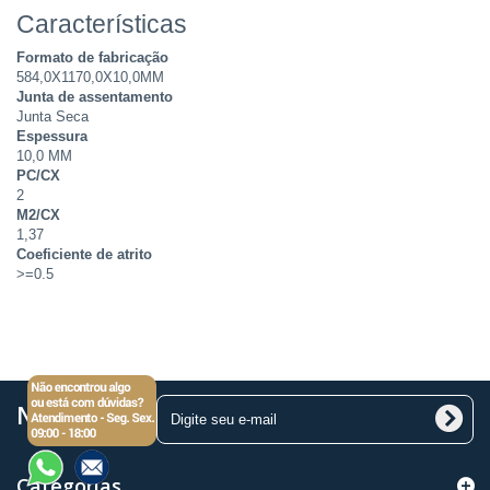
Características
Formato de fabricação
584,0X1170,0X10,0MM
Junta de assentamento
Junta Seca
Espessura
10,0 MM
PC/CX
2
M2/CX
1,37
Coeficiente de atrito
>=0.5
Newsletter
Categorias