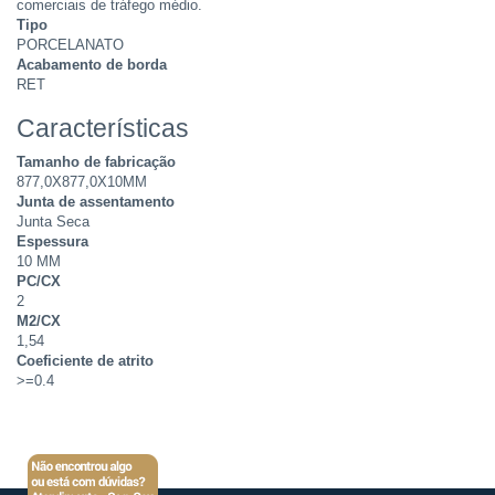
comerciais de tráfego médio.
Tipo
PORCELANATO
Acabamento de borda
RET
Características
Tamanho de fabricação
877,0X877,0X10MM
Junta de assentamento
Junta Seca
Espessura
10 MM
PC/CX
2
M2/CX
1,54
Coeficiente de atrito
>=0.4